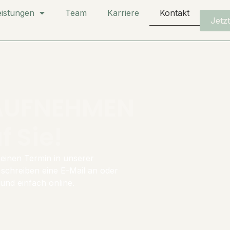
eistungen
Team
Karriere
Kontakt
Jetz
AUFNEHMEN
f Sie!
einen Termin in unserer
 schreiben eine
E-Mail
an oder
nd einfach online.