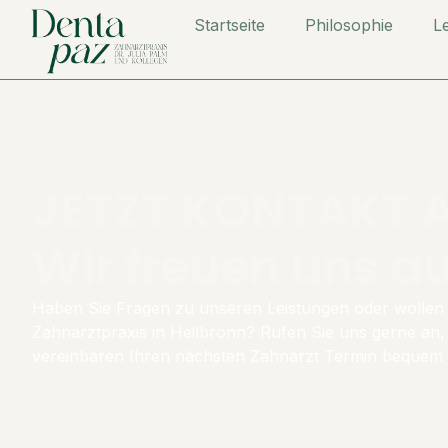
Startseite
Philosophie
L
JETZT KONTAKT 
Wir freuen uns au
Haben Sie Fragen zu unseren Leistungen oder wollen 
Zahnarztpraxis in Heilbronn? Rufen Sie uns gerne an,
vereinbaren Ihren nächsten
Zahnarzt Termin
bequem u