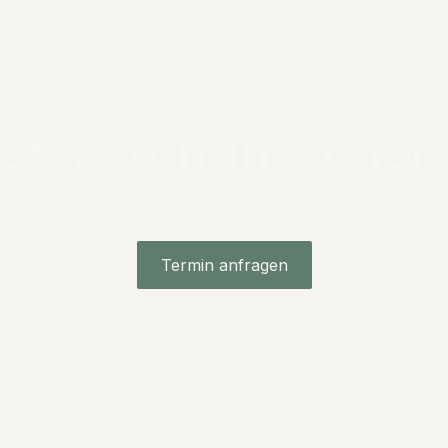
etzt Termin sicher
elegenheit, eine individuelle Beratung in unserer Zahnarztpr
Termin bequem online und profitieren Sie von unserem um
Termin anfragen